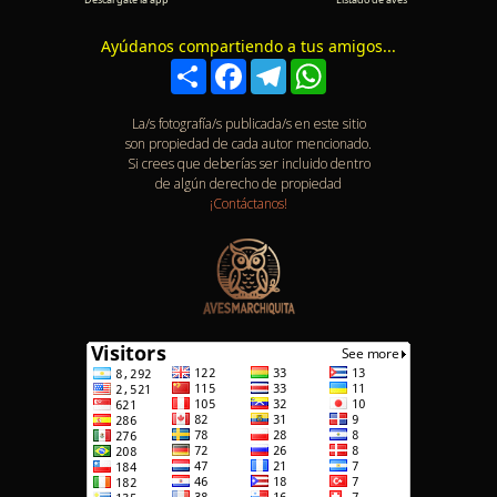
Ayúdanos compartiendo a tus amigos...
Compartir
Facebook
Telegram
WhatsApp
La/s fotografía/s publicada/s en este sitio
son propiedad de cada autor mencionado.
Si crees que deberías ser incluido dentro
de algún derecho de propiedad
¡Contáctanos!