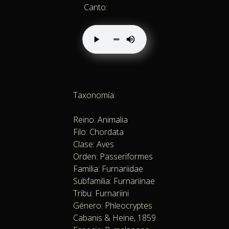
Canto:
Taxonomía:
Reino: Animalia
Filo: Chordata
Clase: Aves
Orden: Passeriformes
Familia: Furnariidae
Subfamilia: Furnariinae
Tribu: Furnariini
Género: Phleocryptes
Cabanis & Heine, 1859