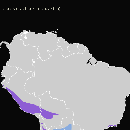
olores (Tachuris rubrigastra).