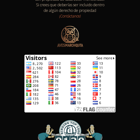
Si crees que deberías ser incluido dentro
de algún derecho de propiedad
¡Contáctanos!