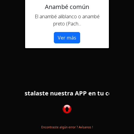
Anambé común
El anambé aliblanco o anambé
preto (Pach...
Ver más
Ya instalaste nuestra APP en tu celular ? 🐦
Encontraste algún error ? Avísanos !